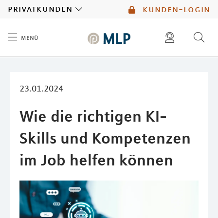
MLP
privatkunden
kunden-login
menü
Inhalt
diese website durchsuchen
mlp berater finden
23.01.2024
Wie die richtigen KI-
Skills und Kompetenzen
im Job helfen können