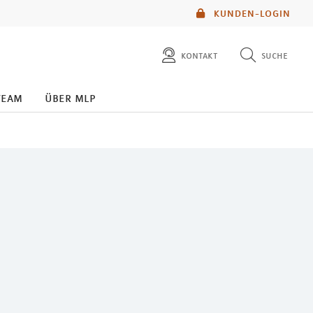
KUNDEN-LOGIN
kontakt
suche
diese website durchsuchen
team
über mlp
mlp berater finden