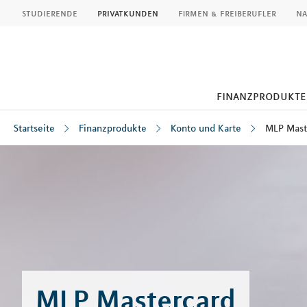
MLP
studierende
privatkunden
firmen & freiberufler
na
finanzprodukte
Startseite
Finanzprodukte
Konto und Karte
MLP Mast
Inhalt
MLP Mastercard