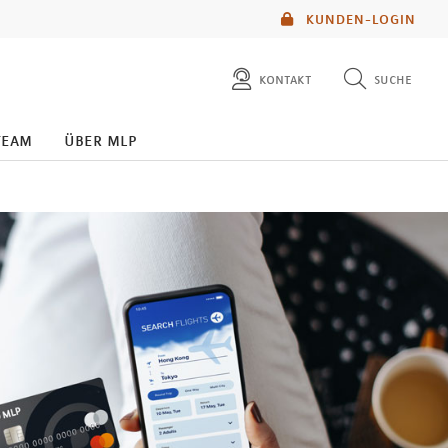
KUNDEN-LOGIN
kontakt
suche
diese website durchsuchen
team
über mlp
mlp berater finden