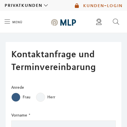
MLP
privatkunden
kunden-login
menü
Inhalt
diese website durchsuchen
mlp berater finden
Kontaktanfrage und
Terminvereinbarung
Anrede
Frau
Herr
Vorname
*