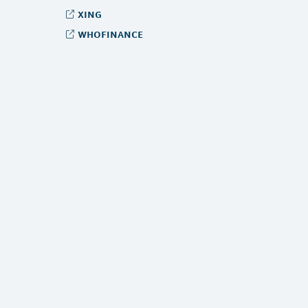
xing
whofinance