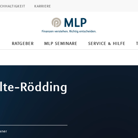
chhaltigkeit
karriere
ratgeber
mlp seminare
service & hilfe
lte-Rödding
aner