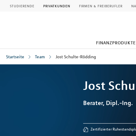
MLP
studierende
privatkunden
firmen & freiberufler
na
finanzprodukte
Startseite
Team
Jost Schulte-Rödding
Inhalt
Jost
Schu
Berater, Dipl.-Ing.
Zertifizierter Ruhestandspl