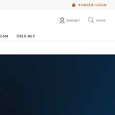
KUNDEN-LOGIN
kontakt
suche
diese website durchsuchen
team
über mlp
mlp berater finden